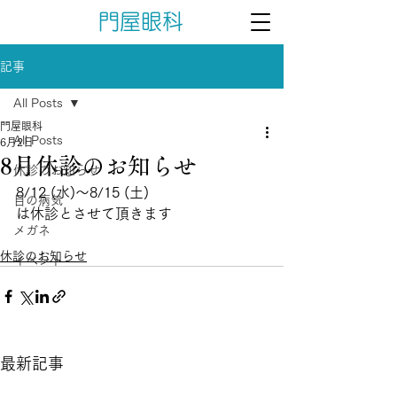
門屋眼科
記事
All Posts
門屋眼科
All Posts
6月2日
8月休診のお知らせ
休診のお知らせ
8/12 (水)～8/15 (土)
目の病気
は休診とさせて頂きます
メガネ
休診のお知らせ
イベント
最新記事