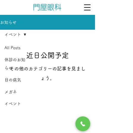
門屋眼科
お知らせ
イベント
All Posts
近日公開予定
休診のお知
らせ
その他のカテゴリーの記事を見まし
ょう。
目の病気
メガネ
イベント
姫路市 / 眼科 / なみだ目治療 / コンタクトレンズ
門屋眼科
〒670-0074
兵庫県姫路市御立西2丁目10-3-1
電話番号 :
079-292-8008